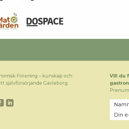
omisk Förening – kunskap och
Vill du
tt självförsörjande Gävleborg.
gastro
Prenume