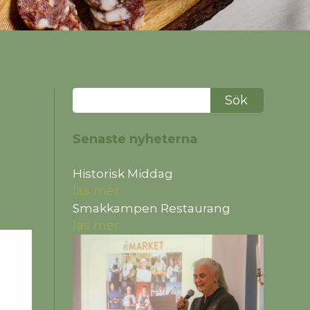
Senaste nyheterna
Historisk Middag
läs mer
Smakkampen Restaurang
läs mer