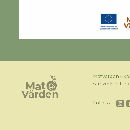
MatVärden Ekon
samverkan för e
Följ oss!