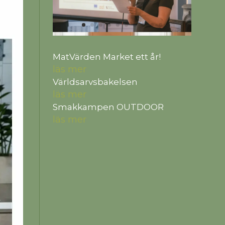
MatVärden Market ett år!
läs mer
Världsarvsbakelsen
läs mer
Smakkampen OUTDOOR
läs mer