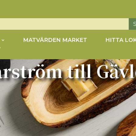
MATVÄRDEN MARKET
HITTA LO
ström till Gävl