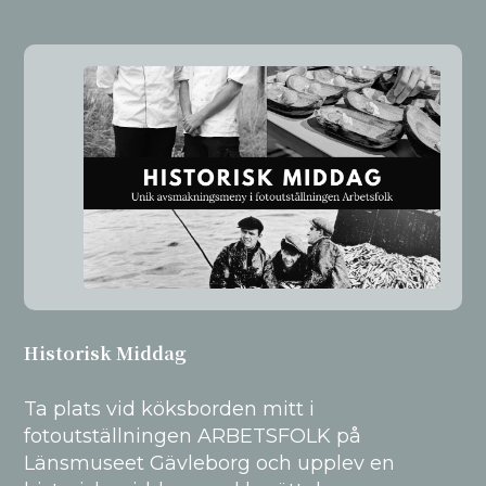
Historisk Middag
Ta plats vid köksborden mitt i
fotoutställningen ARBETSFOLK på
Länsmuseet Gävleborg och upplev en