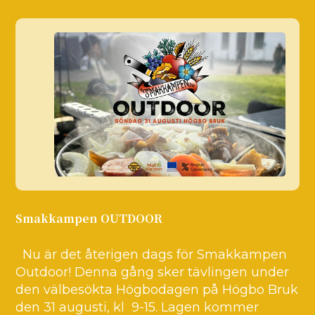
Smakkampen OUTDOOR
Nu är det återigen dags för Smakkampen
Outdoor! Denna gång sker tävlingen under
den välbesökta Högbodagen på Högbo Bruk
den 31 augusti, kl 9-15. Lagen kommer