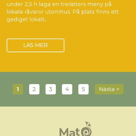
under 2,5 h laga en trerätters meny på
lokala råvaror utomhus. På plats finns ett
gediget lokalt...
LÄS MER
1
2
3
4
5
Nästa >