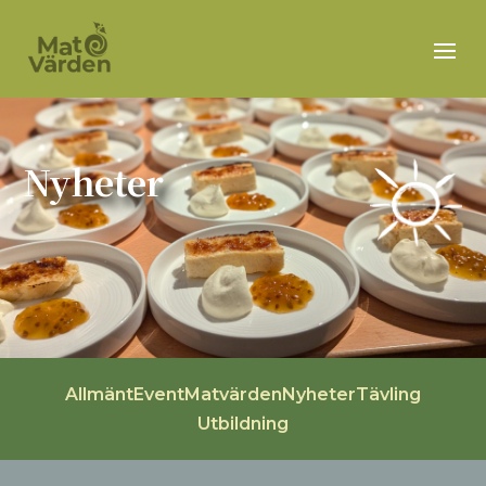
Nyheter
Allmänt
Event
Matvärden
Nyheter
Tävling
Utbildning