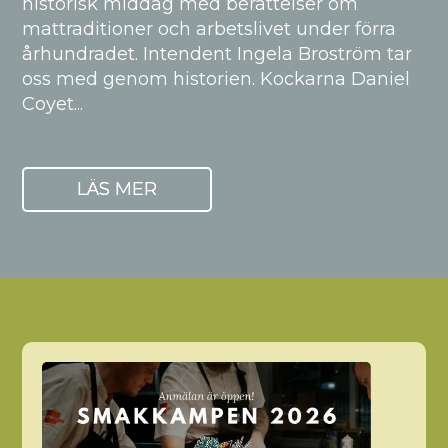
historisk middag med berättelser om
mattraditioner och arbetslivet under förra
århundradet. Intendent Ingela Broström tar
oss med genom historien. Kockarna Daniel
Coyet...
LÄS MER